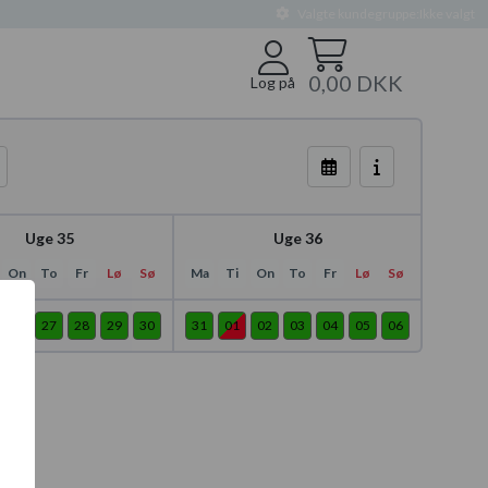
Valgte kundegruppe:
Ikke valgt
0,00 DKK
Log på
Uge 35
Uge 36
On
To
Fr
Lø
Sø
Ma
Ti
On
To
Fr
Lø
Sø
26
27
28
29
30
31
01
02
03
04
05
06