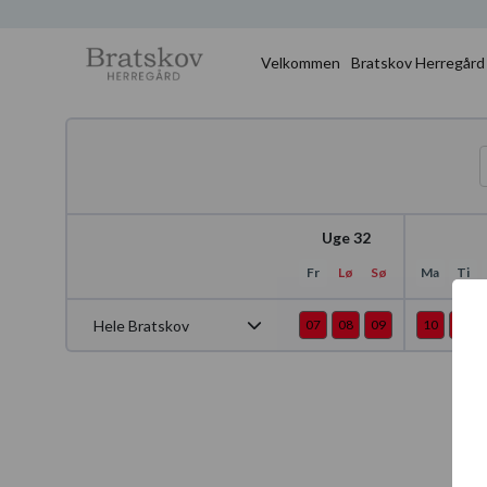
Velkommen
Bratskov Herregård
Uge 32
Fr
Lø
Sø
Ma
Ti
Hele Bratskov
07
08
09
10
11