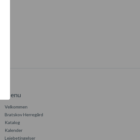
Menu
Velkommen
Bratskov Herregård
Katalog
Kalender
Lejebetingelser