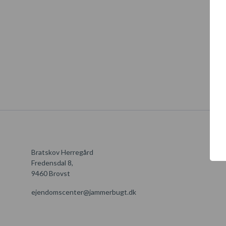
Bratskov Herregård
Fredensdal 8,
9460 Brovst
ejendomscenter@jammerbugt.dk