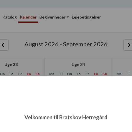
Katalog
Kalender
Begivenheder
Lejebetingelser
August 2026 - September 2026
Uge 33
Uge 34
On
To
Fr
Lø
Sø
Ma
Ti
On
To
Fr
Lø
Sø
Ma
Ti
12
13
14
15
16
17
18
19
20
21
22
23
24
25
Velkommen til Bratskov Herregård