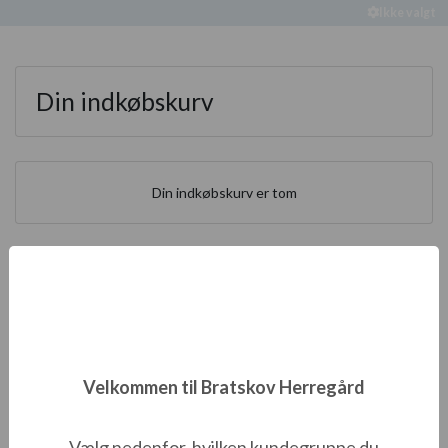
Ikke valgt
Din indkøbskurv
Din indkøbskurv er tom
Ordreoversigt
0,00 DKK
I alt
Velkommen til Bratskov Herregård
Til kassen / bekræft
Vælg nedenfor, hvilken kundegruppe du