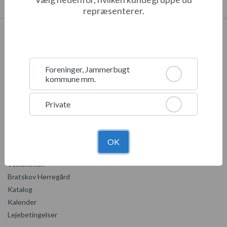
repræsenterer.
Bratskov Herregård
Foreninger, Jammerbugt
Fredensdal 8,
kommune mm.
9460 Brovst
ejendomscenter@jammerbugt.dk
Private
OK
Menu
Velkommen
Bratskov Herregård
Katalog
Kalender
Lejebetingelser