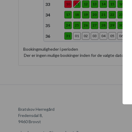
33
10
11
12
13
14
15
16
34
17
18
19
20
21
22
23
35
24
25
26
27
28
29
30
36
31
01
02
03
04
05
06
Bookingmuligheder i perioden
Der er ingen mulige bookinger inden for de valgte datoer. Væ
Bratskov Herregård
Fredensdal 8,
9460 Brovst