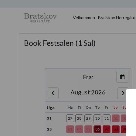
Velkommen
Bratskov Herregård
Book Festsalen (1 Sal)
Fra:
August 2026
Uge
Ma
Ti
On
To
Fr
Lø
Sø
31
27
28
29
30
31
01
02
32
03
04
05
06
07
08
09