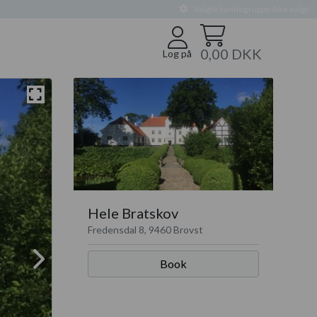
Valgte kundegruppe:
Ikke valgt
0,00 DKK
Log på
Hele Bratskov
Fredensdal 8, 9460 Brovst
Book