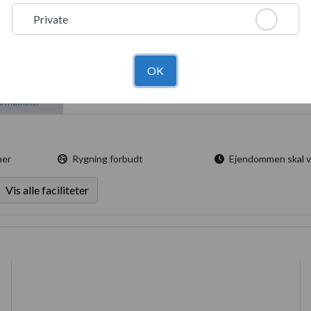
lighed for at opleve herregårdens pragt i sin fulde glans. Udover vores
Private
åture i de omkringliggende skove og nyde den fredelige atmosfære, der
OK
formationer
ner
Rygning forbudt
Ejendommen skal være lukket sene
Vis alle faciliteter