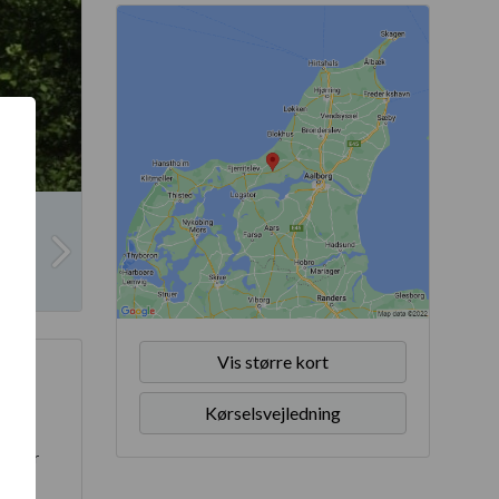
Vis større kort
ve en
Kørselsvejledning
er med
n stor