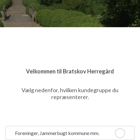
Velkommen til Bratskov Herregård
Vælg nedenfor, hvilken kundegruppe du
repræsenterer.
dit næste særlige arrangement. Her kan du leje hele herregården og ople
le op til 60 personer til en uforglemmelig fest.
 er fyldt med karakter og detaljer, der fortæller historien om århundred
særlig lejlighed, uanset om det er en bryllupsfest, en jubilæumsfest eller e
Foreninger, Jammerbugt kommune mm.