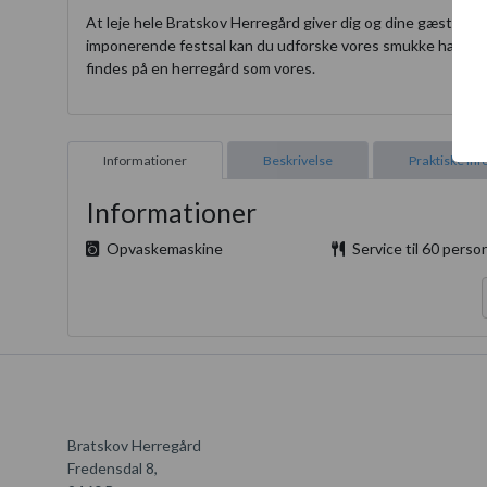
At leje hele Bratskov Herregård giver dig og dine gæster mu
imponerende festsal kan du udforske vores smukke haver, g
findes på en herregård som vores.
Informationer
Beskrivelse
Praktiske in
Informationer
Opvaskemaskine
Service til 60 perso
Bratskov Herregård
Fredensdal 8,