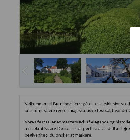
Velkommen til Bratskov Herregård - et eksklusivt sted for 
unik atmosfære i vores majestætiske festsal, hvor du kan sam
Vores festsal er et mesterværk af elegance og historie. Den
aristokratisk arv. Dette er det perfekte sted til at fejre en 
begivenhed, du ønsker at markere.